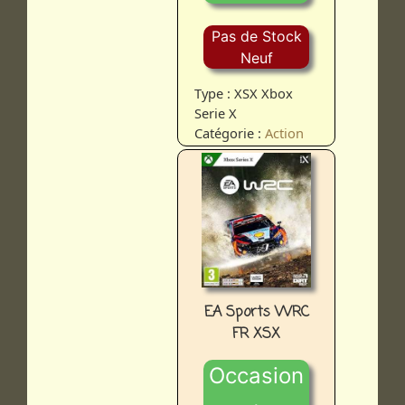
Pas de Stock
Neuf
Type : XSX Xbox
Serie X
Catégorie :
Action
EA Sports WRC
FR XSX
Occasion