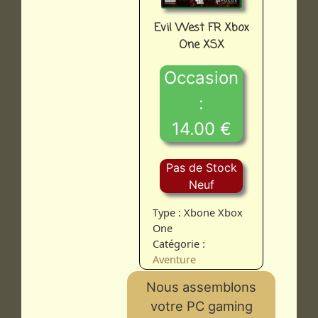
Evil West FR Xbox
One XSX
Occasion
:
14.00 €
Pas de Stock
Neuf
Type : Xbone Xbox
One
Catégorie :
Aventure
Nous assemblons
votre PC gaming