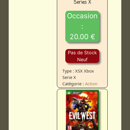
Series X
Occasion
:
20.00 €
Pas de Stock
Neuf
Type : XSX Xbox
Serie X
Catégorie :
Action