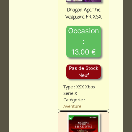
Dragon Age The
Veilguard FR XSX
Occasion
:
13.00 €
Pas de Stock
Neuf
Type : XSX Xbox
Serie X
Catégorie :
Aventure