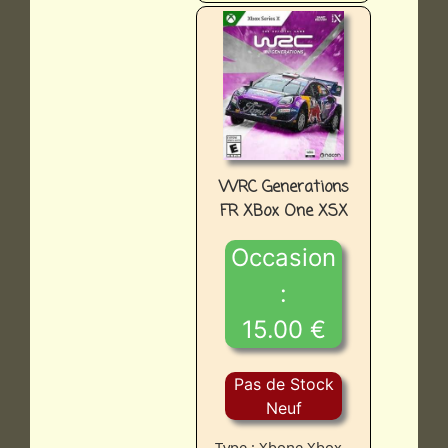
WRC Generations
FR XBox One XSX
Occasion
:
15.00 €
Pas de Stock
Neuf
Type : Xbone Xbox