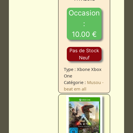
Occasion
:
10.00 €
Pas de Stock
Neuf
Type : Xbone Xbox
One
Catégorie :
Musou -
beat em all