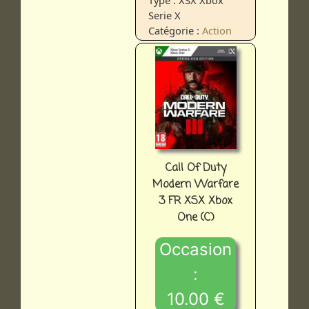
Serie X
Catégorie :
Action
Call Of Duty
Modern Warfare
3 FR XSX Xbox
One (C)
Occasion
:
10.00 €