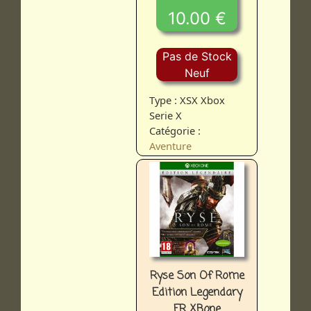
10.00 €
Pas de Stock
Neuf
Type : XSX Xbox
Serie X
Catégorie :
Aventure
Ryse Son Of Rome
Edition Legendary
FR XBone