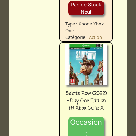
Pas de Stock
Neuf
Type : Xbone Xbox
One
Catégorie :
Action
Saints Row (2022)
- Day One Edition
FR Xbox Serie X
Occasion
: