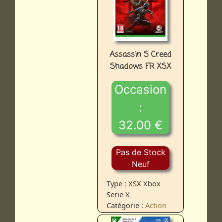
Assassin S Creed
Shadows FR XSX
Occasion
:
32.00 €
Pas de Stock
Neuf
Type : XSX Xbox
Serie X
Catégorie :
Action