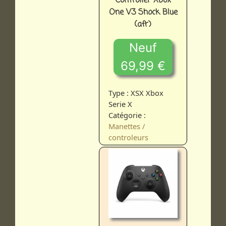
Controller Xbox
One V3 Shock Blue
(afr)
Neuf
69,99 €
Type : XSX Xbox
Serie X
Catégorie :
Manettes /
controleurs