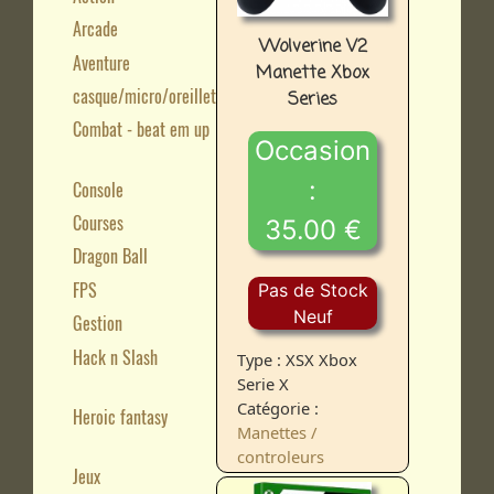
Arcade
Wolverine V2
Aventure
Manette Xbox
casque/micro/oreillette
Series
Combat - beat em up
Occasion
:
Console
Courses
35.00 €
Dragon Ball
FPS
Pas de Stock
Neuf
Gestion
Hack n Slash
Type : XSX Xbox
Serie X
Catégorie :
Heroic fantasy
Manettes /
controleurs
Jeux