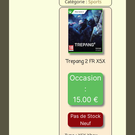
Catégorie :
Sports
Trepang 2 FR XSX
Occasion
:
15.00 €
Pas de Stock
Neuf
Type : XSX Xbox