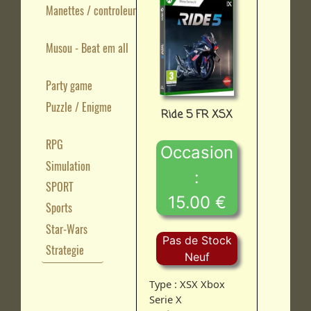
Manettes / controleurs
Musou - Beat em all
Party game
Puzzle / Enigme
Ride 5 FR XSX
RPG
Occasion
Simulation
:
SPORT
15.00 €
Sports
Star-Wars
Pas de Stock
Strategie
Neuf
Type : XSX Xbox
Serie X