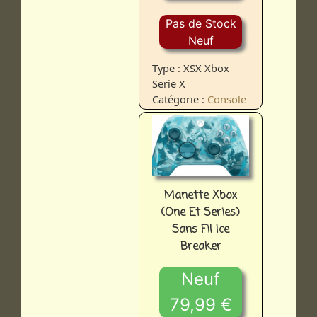
Pas de Stock
Neuf
Type : XSX Xbox
Serie X
Catégorie :
Console
Manette Xbox
(One Et Series)
Sans Fil Ice
Breaker
Neuf
79,99 €