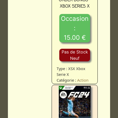
ORDER BONUS -
XBOX SERIES X
Occasion
:
15.00 €
Pas de Stock
Neuf
Type : XSX Xbox
Serie X
Catégorie :
Action