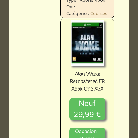
One
Catégorie :
Courses
Alan Wake
Remastered FR
Xbox One XSX
Neuf
29,99 €
Occasion :