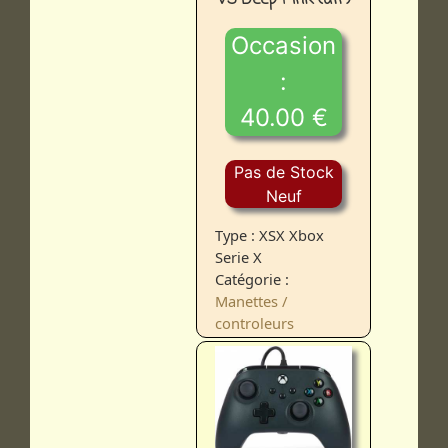
Occasion
:
40.00 €
Pas de Stock
Neuf
Type : XSX Xbox
Serie X
Catégorie :
Manettes /
controleurs