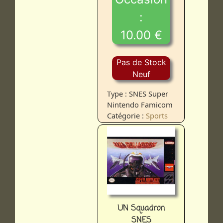
:
10.00 €
Pas de Stock
Neuf
Type : SNES Super
Nintendo Famicom
Catégorie :
Sports
UN Squadron
SNES