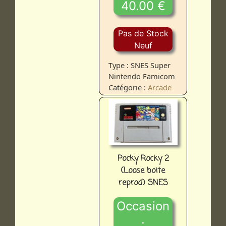
40.00 €
Pas de Stock
Neuf
Type : SNES Super
Nintendo Famicom
Catégorie :
Arcade
Pocky Rocky 2
(Loose boite
reprod) SNES
Occasion
: