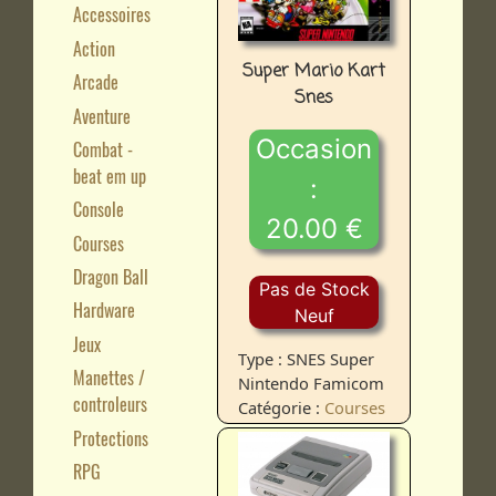
Accessoires
Action
Super Mario Kart
Arcade
Snes
Aventure
Occasion
Combat -
beat em up
:
Console
20.00 €
Courses
Dragon Ball
Pas de Stock
Hardware
Neuf
Jeux
Type : SNES Super
Manettes /
Nintendo Famicom
controleurs
Catégorie :
Courses
Protections
RPG