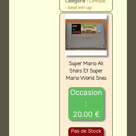
Catégorie :
Combat
- beat em up
Super Mario All
Stars Et Super
Mario World Snes
Occasion
:
20.00 €
Pas de Stock