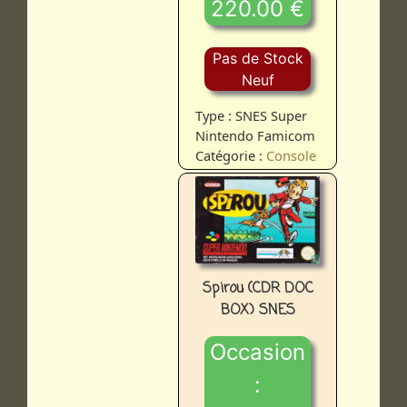
220.00 €
Pas de Stock
Neuf
Type : SNES Super
Nintendo Famicom
Catégorie :
Console
Spirou (CDR DOC
BOX) SNES
Occasion
: