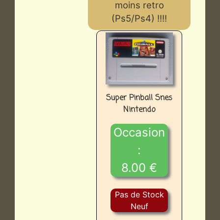
moins retro
(Ps5/Ps4) !!!!
Super Pinball Snes
Nintendo
Occasion
:
8.00 €
Pas de Stock
Neuf