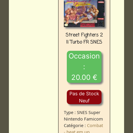
Street Fighters 2
II Turbo FR SNES
Occasion
:
20.00 €
Pas de Stock
Neuf
Type : SNES Super
Nintendo Famicom
Catégorie :
Combat
- beat em up