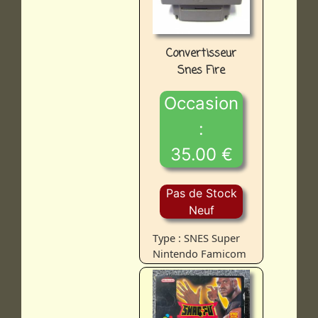
Convertisseur
Snes Fire
Occasion
:
35.00 €
Pas de Stock
Neuf
Type : SNES Super
Nintendo Famicom