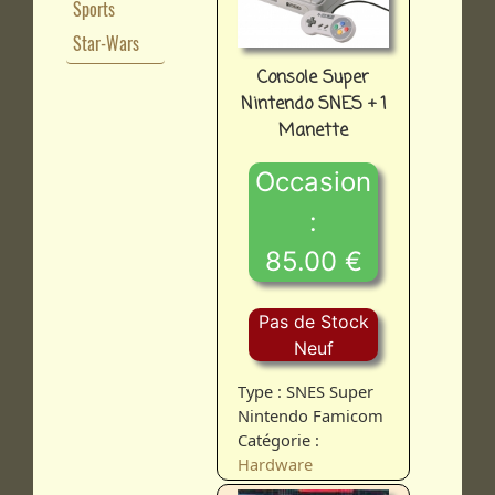
Sports
Star-Wars
Console Super
Nintendo SNES + 1
Manette
Occasion
:
85.00 €
Pas de Stock
Neuf
Type : SNES Super
Nintendo Famicom
Catégorie :
Hardware