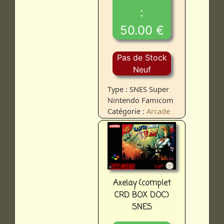
:
50.00 €
Pas de Stock
Neuf
Type : SNES Super
Nintendo Famicom
Catégorie :
Arcade
Axelay (complet
CRD BOX DOC)
SNES