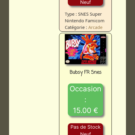
Neuf
Type : SNES Super
Nintendo Famicom
Catégorie :
Arcade
Bubsy FR Snes
Occasion
:
15.00 €
Pas de Stock
Neuf