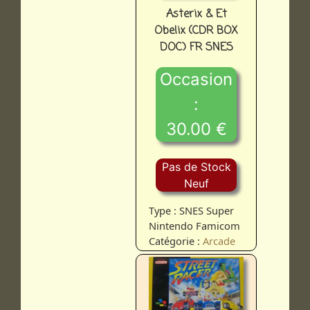
Asterix & Et
Obelix (CDR BOX
DOC) FR SNES
Occasion
:
30.00 €
Pas de Stock
Neuf
Type : SNES Super
Nintendo Famicom
Catégorie :
Arcade