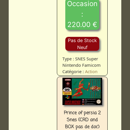
Occasion
:
220.00 €
Pas de Stock
Neuf
Type : SNES Super
Nintendo Famicom
Catégorie :
Action
Prince of persia 2
Snes (CRD and
BOX pas de doc)