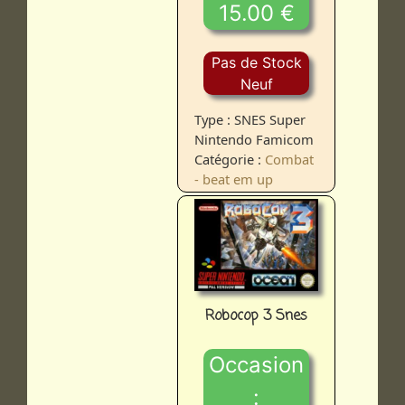
15.00 €
Pas de Stock
Neuf
Type : SNES Super
Nintendo Famicom
Catégorie :
Combat
- beat em up
Robocop 3 Snes
Occasion
: