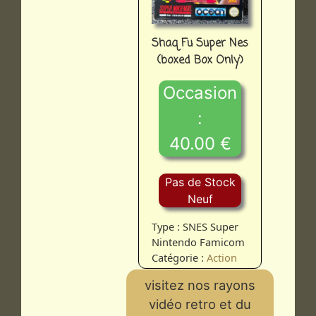
Shaq Fu Super Nes
(boxed Box Only)
Occasion
:
40.00 €
Pas de Stock
Neuf
Type : SNES Super
Nintendo Famicom
Catégorie :
Action
visitez nos rayons
vidéo retro et du