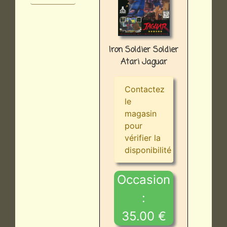
Iron Soldier Soldier
Atari Jaguar
Contactez
le
magasin
pour
vérifier la
disponibilité
Occasion
:
35.00 €