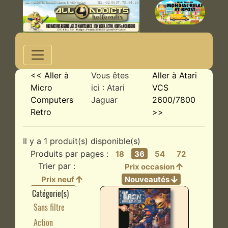
<< Aller à
Vous êtes
Aller à Atari
Micro
ici : Atari
VCS
Computers
Jaguar
2600/7800
Retro
>>
Il y a 1 produit(s) disponible(s)
Produits par pages :
18
36
54
72
Trier par :
Prix occasion
Prix neuf
Nouveautés
Catégorie(s)
Sans filtre
Action