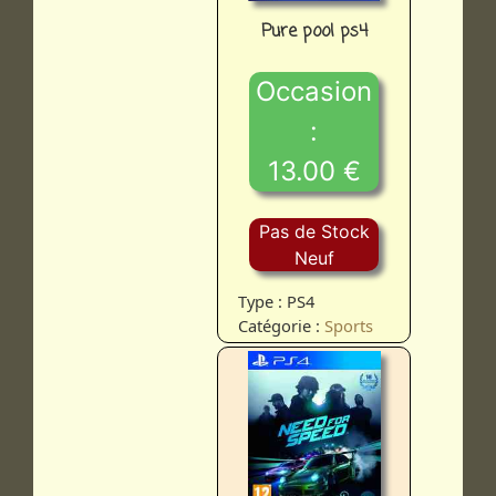
Pure pool ps4
Occasion
:
13.00 €
Pas de Stock
Neuf
Type : PS4
Catégorie :
Sports