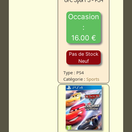
UFC Sport 3 - PS4
Occasion
:
16.00 €
Pas de Stock
Neuf
Type : PS4
Catégorie :
Sports