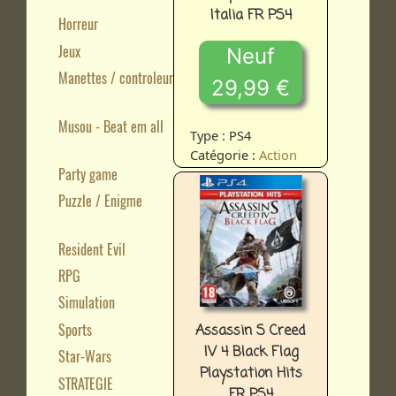
Italia FR PS4
Horreur
Jeux
Neuf
Manettes / controleurs
29,99 €
Musou - Beat em all
Type : PS4
Catégorie :
Action
Party game
Puzzle / Enigme
Resident Evil
RPG
Simulation
Sports
Assassin S Creed
IV 4 Black Flag
Star-Wars
Playstation Hits
STRATEGIE
FR PS4