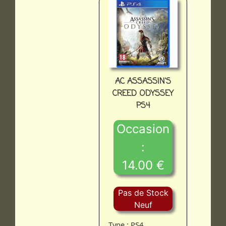
AC ASSASSIN'S
CREED ODYSSEY
PS4
Occasion
:
14.00 €
Pas de Stock
Neuf
Type : PS4