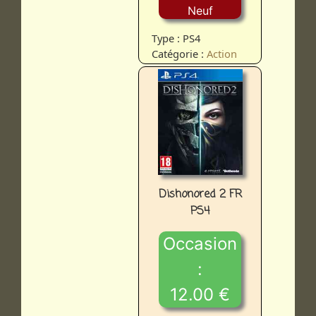
Neuf
Type : PS4
Catégorie :
Action
Dishonored 2 FR
PS4
Occasion
:
12.00 €