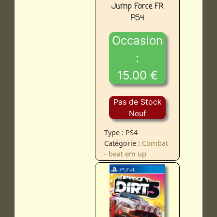
Jump Force FR
PS4
Occasion
:
15.00 €
Pas de Stock
Neuf
Type : PS4
Catégorie :
Combat
- beat em up