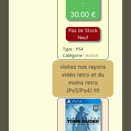
:
30.00 €
Pas de Stock
Neuf
Type : PS4
Catégorie :
Action
visitez nos rayons
vidéo retro et du
moins retro
(Ps5/Ps4) !!!!