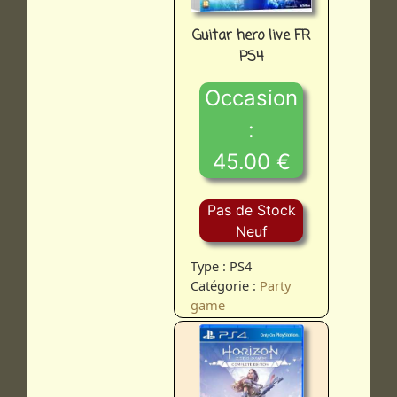
Guitar hero live FR
PS4
Occasion
:
45.00 €
Pas de Stock
Neuf
Type : PS4
Catégorie :
Party
game