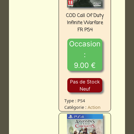
COD Call Of Duty
Infinite Warfare
FR PS4
Occasion
:
9.00 €
Pas de Stock
Neuf
Type : PS4
Catégorie :
Action