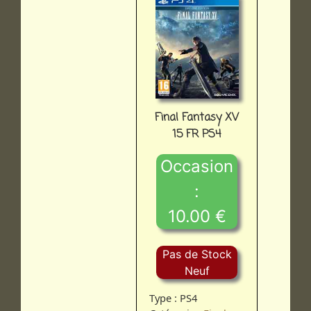
Final Fantasy XV
15 FR PS4
Occasion
:
10.00 €
Pas de Stock
Neuf
Type : PS4