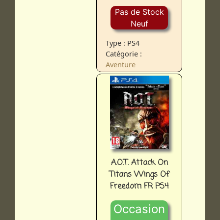
Pas de Stock
Neuf
Type : PS4
Catégorie :
Aventure
A.O.T. Attack On
Titans Wings Of
Freedom FR PS4
Occasion