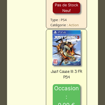
Pas de Stock
Neuf
Type : PS4
Catégorie :
Action
Just Cause III 3 FR
PS4
Occasion
: