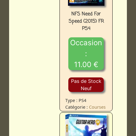
NFS Need For
Speed (2015) FR
PS4
Occasion
:
11.00 €
Pas de Stock
Neuf
Type : PS4
Catégorie :
Courses