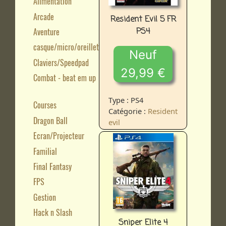
Alimentation
Arcade
Resident Evil 5 FR
PS4
Aventure
casque/micro/oreillette
Neuf
Claviers/Speedpad
29,99 €
Combat - beat em up
Type : PS4
Courses
Catégorie :
Resident
Dragon Ball
evil
Ecran/Projecteur
Familial
Final Fantasy
FPS
Gestion
Hack n Slash
Sniper Elite 4