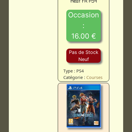
Heat FR PS4
Occasion
:
16.00 €
Pas de Stock
Neuf
Type : PS4
Catégorie :
Courses