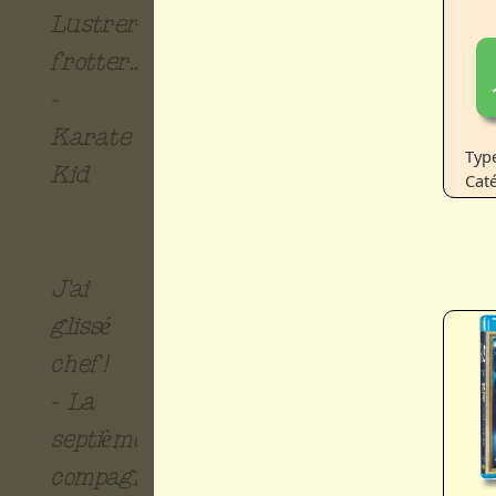
Lustrer...
frotter...
-
Karate
Typ
Kid
Caté
J'ai
glissé
chef!
- La
septième
compagnie