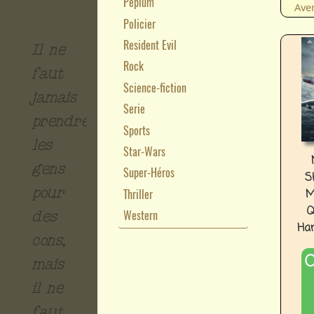
Peplum
Ave
Policier
Resident Evil
Il ne
Rock
faut
Science-fiction
jamais
Serie
prendre
Sports
les
Star-Wars
gens
Super-Héros
S
pour
Thriller
M
Q
Western
des
Har
cons,
O
mais
il ne
faut