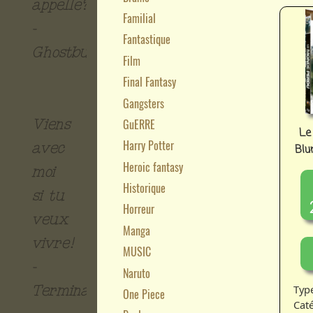
appelle?
Familial
-
Fantastique
Ghostbusters
Film
Final Fantasy
Gangsters
GuERRE
Viens
Le
Harry Potter
avec
Blu
Heroic fantasy
moi
Historique
si tu
Horreur
veux
Manga
vivre!
MUSIC
-
Naruto
Typ
Terminator
One Piece
Caté