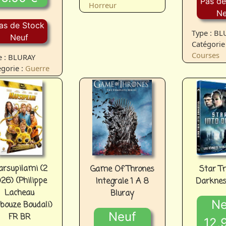
Pas de
Horreur
Ne
as de Stock
Type : B
Neuf
Catégorie 
Courses
e : BLURAY
gorie :
Guerre
rsupilami (2
Game Of Thrones
Star Tr
26) (Philippe
Integrale 1 A 8
Darknes
Lacheau
Bluray
Ne
bouze Boudali)
Neuf
FR BR
12,