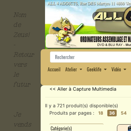
Nom
de
Zeus!
-
Retour
vers
Accueil
Atelier
Geeklife
Vidéo
le
futur
<< Aller à Capture Multimedia
Il y a 721 produit(s) disponible(s)
Produits par pages :
18
36
54
Je
vends
Catégorie(s)