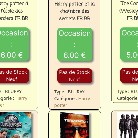
arry potter à
The Con
Harry potter et la
l'école des
(Wesley
chambre des
orciers FR BR
FR B
secrets FR BR
ccasion
Occa
Occasion
:
:
6.00 €
5.0
6.00 €
as de Stock
Pas de
Pas de Stock
Neuf
Ne
Neuf
e : BLURAY
Type : B
Type : BLURAY
gorie :
Harry
Catégorie
Catégorie :
Harry
er
potter