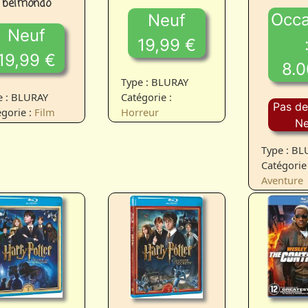
belmondo
Occa
Neuf
Neuf
19,99 €
19,99 €
8.0
Type : BLURAY
Catégorie :
e : BLURAY
Pas de
Horreur
gorie :
Film
Ne
Type : B
Catégorie 
Aventure