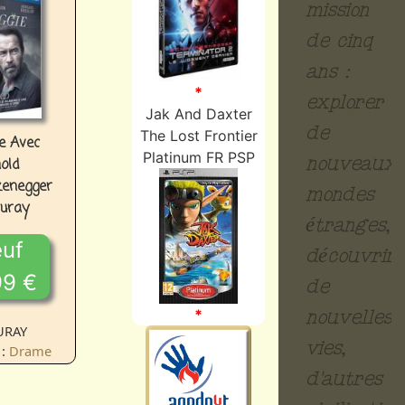
mission
de cinq
ans :
*
explorer
Jak And Daxter
de
The Lost Frontier
e Avec
Platinum FR PSP
nouveaux
old
enegger
mondes
luray
étranges,
uf
découvrir
99 €
de
*
nouvelles
LURAY
vies,
 :
Drame
d'autres