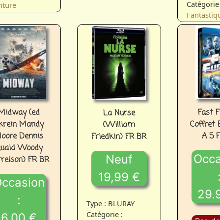
Catégorie 
nture
Fantastiq
Fast F
Midway (ed
La Nurse
Coffret 
krein Mandy
(William
A 5 
oore Dennis
Friedkin) FR BR
uaid Woody
Occa
Neuf
relson) FR BR
19,99 €
ccasion
29.
:
Type : BLURAY
Catégorie :
6.00 €