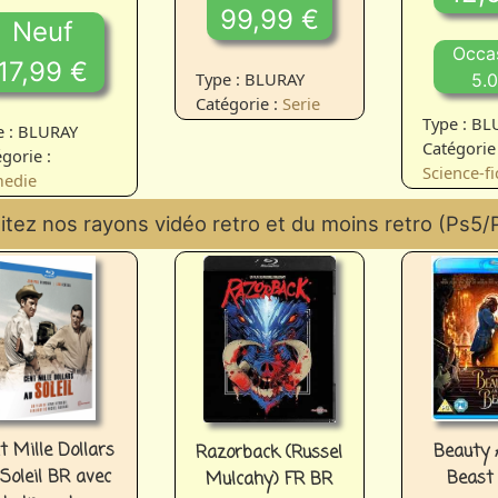
99,99 €
Neuf
Occas
17,99 €
Type : BLURAY
5.
Catégorie :
Serie
Type : B
e : BLURAY
Catégorie 
gorie :
Science-fi
edie
sitez nos rayons vidéo retro et du moins retro (Ps5/P
t Mille Dollars
Beauty 
Razorback (Russel
Soleil BR avec
Beast
Mulcahy) FR BR