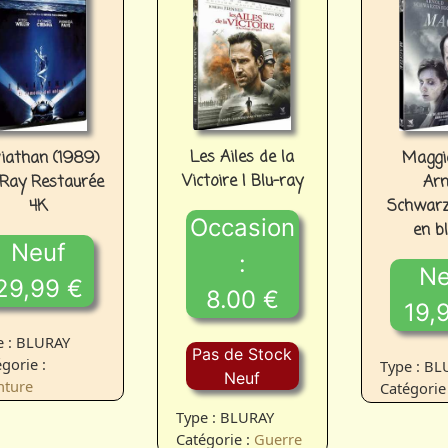
Les Ailes de la
Maggi
iathan (1989)
Victoire | Blu-ray
Arn
 Ray Restaurée
Schwarz
4K
Occasion
en b
Neuf
:
Ne
29,99 €
8.00 €
19,
e : BLURAY
Pas de Stock
gorie :
Type : B
Neuf
nture
Catégorie
Type : BLURAY
Catégorie :
Guerre