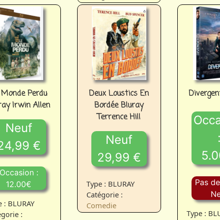
 Monde Perdu
Deux Loustics En
Divergen
ray Irwin Allen
Bordée Bluray
Terrence Hill
Occa
Neuf
Neuf
24,99 €
5.0
29,99 €
Occasion :
Pas de
Type : BLURAY
12.00€
Ne
Catégorie :
e : BLURAY
Comedie
Type : B
gorie :