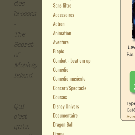
des
Sans filtre
brosses
Accessoires
Action
-
Animation
The
Aventure
Secret
Lev
Biopic
of
Blu
Combat - beat em up
Monkey
Comedie
Island
Comedie musicale
Concert/Spectacle
Courses
Typ
Disney Univers
Qui
Caté
Documentaire
c'est
Ave
Dragon Ball
qu'on
Drame