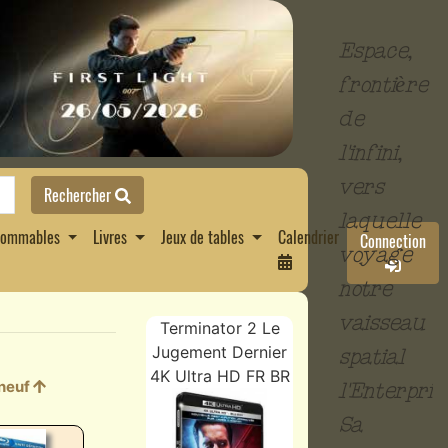
Espace,
frontière
de
l'infini,
vers
Rechercher
laquelle
sommables
Livres
Jeux de tables
Calendrier
Connection
voyage
notre
vaisseau
Terminator 2 Le
Jugement Dernier
spatial
4K Ultra HD FR BR
 neuf
l'Enterpris
Sa