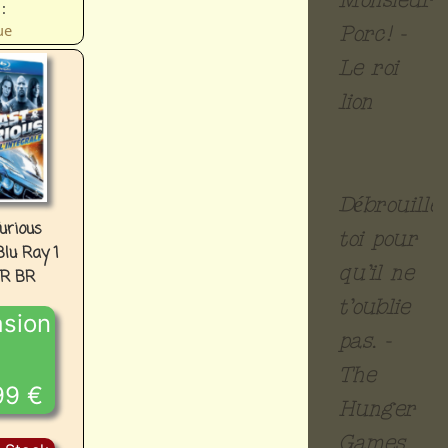
Monsieur
:
ue
Porc! -
Le roi
lion
Débrouille
urious
toi pour
Blu Ray 1
qu’il ne
FR BR
t’oublie
sion
pas. -
:
The
99 €
Hunger
Games