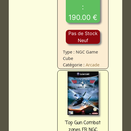
:
190.00 €
Pas de Stock
Neuf
Type : NGC Game
Cube
Catégorie :
Arcade
Top Gun Combat
zones FR NGC