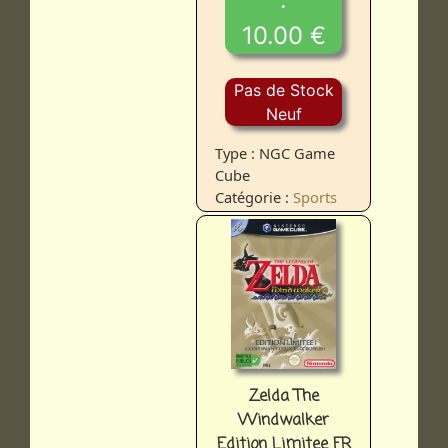
10.00 €
Pas de Stock
Neuf
Type : NGC Game
Cube
Catégorie :
Sports
Zelda The
Windwalker
Edition Limitee FR