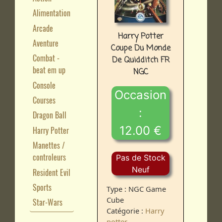
Alimentation
Arcade
Harry Potter
Aventure
Coupe Du Monde
Combat -
De Quidditch FR
beat em up
NGC
Console
Occasion
Courses
:
Dragon Ball
12.00 €
Harry Potter
Manettes /
controleurs
Pas de Stock
Neuf
Resident Evil
Sports
Type : NGC Game
Cube
Star-Wars
Catégorie :
Harry
potter