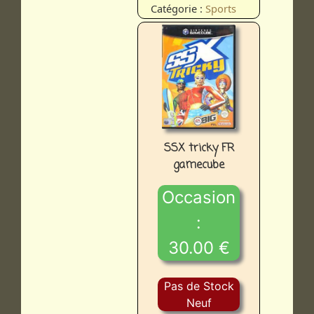
Catégorie :
Sports
SSX tricky FR
gamecube
Occasion
:
30.00 €
Pas de Stock
Neuf