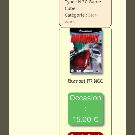
Type : NGC Game
Cube
Catégorie :
Star-
wars
Burnout FR NGC
Occasion
:
15.00 €