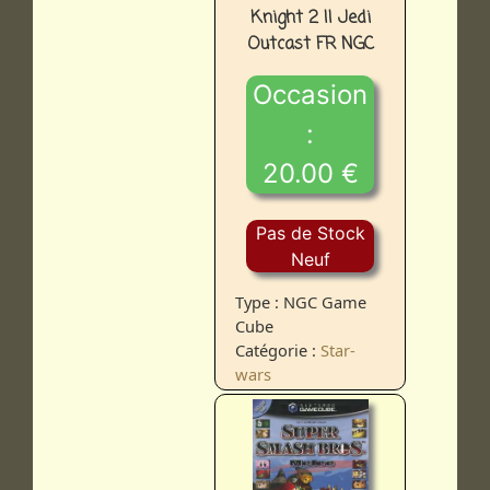
Knight 2 II Jedi
Outcast FR NGC
Occasion
:
20.00 €
Pas de Stock
Neuf
Type : NGC Game
Cube
Catégorie :
Star-
wars