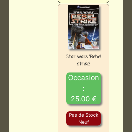
Star wars 'Rebel
strike'
Occasion
:
25.00 €
Pas de Stock
Neuf