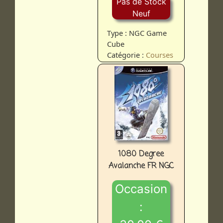
Pas de Stock
Neuf
Type : NGC Game
Cube
Catégorie :
Courses
1080 Degree
Avalanche FR NGC
Occasion
: