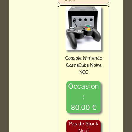
Console Nintendo
GameCube Noire
NGC
Occasion
:
80.00 €
Pas de Stock
Neuf