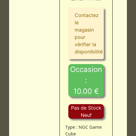
Contactez
le
magasin
pour
vérifier la
disponibilité
Occasion
:
10.00 €
Pas de Stock
Neuf
Type : NGC Game
Cube