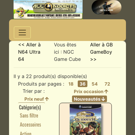
<< Aller à
Vous êtes
Aller à GB
N64 Ultra
ici : NGC
GameBoy
64
Game Cube
>>
Il y a 22 produit(s) disponible(s)
Produits par pages :
18
36
54
72
Trier par :
Prix occasion
Prix neuf
Nouveautés
Catégorie(s)
Sans filtre
Accessoires
Action