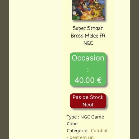
Super Smash
Bross Melee FR
NGC
Occasion
:
40.00 €
Pas de Stock
Neuf
Type : NGC Game
Cube
Catégorie :
Combat
- beat em up