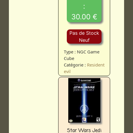
:
30.00 €
Pas de Stock
Neuf
Type : NGC Game
Cube
Catégorie :
Resident
evil
Star Wars Jedi