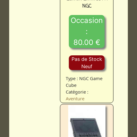
NGC
Occasion
:
80.00 €
Pas de Stock
Neuf
Type : NGC Game
Cube
Catégorie :
Aventure