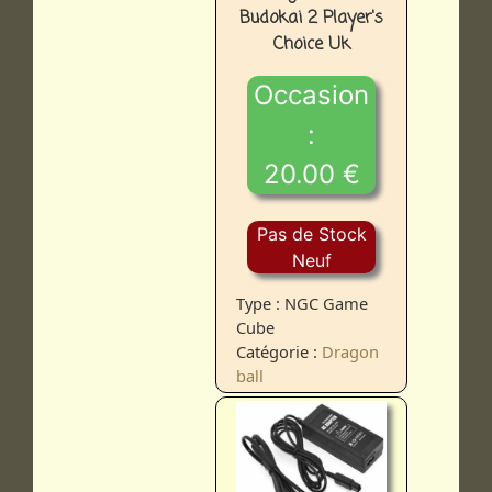
Budokai 2 Player's
Choice Uk
Occasion
:
20.00 €
Pas de Stock
Neuf
Type : NGC Game
Cube
Catégorie :
Dragon
ball