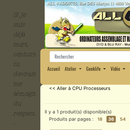
Si je
suis
déjà
mort,
centurion,
tu
Accueil
Atelier
Geeklife
Vidéo
devrais
me
<< Aller à CPU Processeurs
témoigner
du
Il y a 1 produit(s) disponible(s)
respect.
Produits par pages :
18
36
54
-