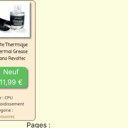
te Thermique
ermal Grease
ano Revoltec
Neuf
11,99 €
e : CPU
roidissement
gorie :
essoires
Pages :