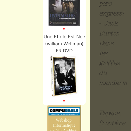
porc
express!
- Jack
*
Burton
Une Etoile Est Nee
Dans
(william Wellman)
FR DVD
les
griffes
du
mandarin
*
Espace,
frontière