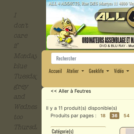
I
don't
care
if
Monday's
blue
Accueil
Atelier
Geeklife
Vidéo
Tuesday's
grey
<< Aller à Feutres
and
Wednesday
Il y a 11 produit(s) disponible(s)
Produits par pages :
18
36
54
too
Thursday
Catégorie(s)