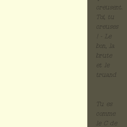
creusent.
Toi, tu
creuses
! - Le
bon, la
brute
et le
truand
Tu es
comme
le C de