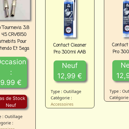
 Tournevis 3.8
 4.5 CRV6150
amebits Pour
Contact
Contact Cleaner
tendo Et Sega
Pro 30
Pro 300ml AAB
ccasion
Ne
Neuf
:
12,
12,99 €
9.99 €
Type : Out
Type : Outillage
Catégorie
Catégorie :
as de Stock
Accessoires
Neuf
 : Outillage
gorie :