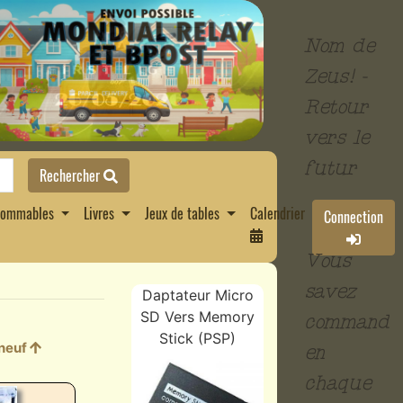
Nom de
Zeus! -
Retour
vers le
futur
Rechercher
sommables
Livres
Jeux de tables
Calendrier
Connection
Vous
savez
Daptateur Micro
SD Vers Memory
commandan
Stick (PSP)
 neuf
en
chaque