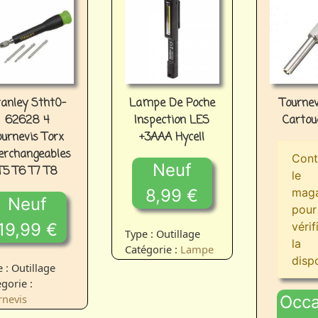
anley Stht0-
Lampe De Poche
Tournev
62628 4
Inspection LES
Cartou
ournevis Torx
+3AAA Hycell
erchangeables
Cont
Neuf
T5 T6 T7 T8
le
8,99 €
maga
Neuf
pour
19,99 €
vérif
Type : Outillage
la
Catégorie :
Lampe
dispo
 : Outillage
gorie :
rnevis
Occa