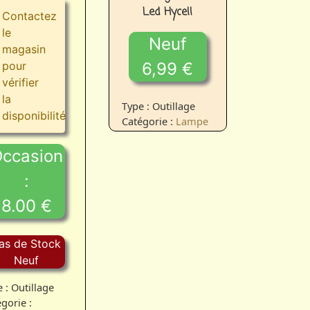
Led Hycell
Contactez
le
Neuf
magasin
pour
6,99 €
vérifier
la
Type : Outillage
disponibilité
Catégorie :
Lampe
ccasion
:
8.00 €
as de Stock
Neuf
 : Outillage
gorie :