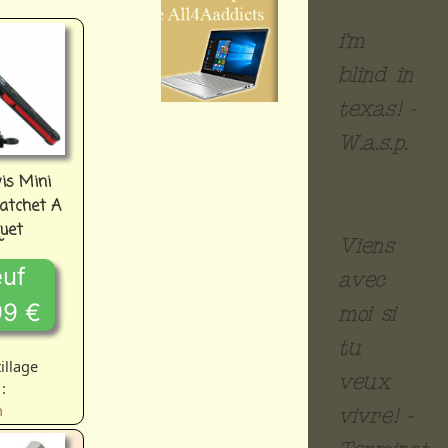
i'm
blind in
texas! -
W.a.s.p.
is Mini
atchet A
quet
Viens
uf
avec
99 €
moi si
tu
illage
veux
:
n
vivre! -