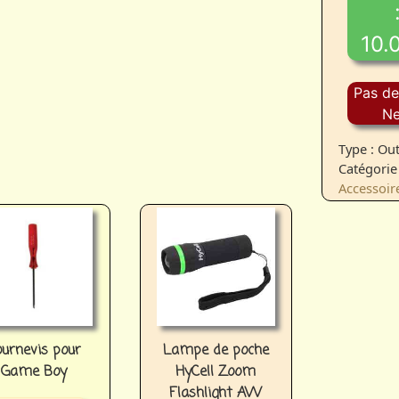
10.
Pas de
Ne
Type : Out
Catégorie 
Accessoir
ournevis pour
Lampe de poche
Game Boy
HyCell Zoom
Flashlight AW