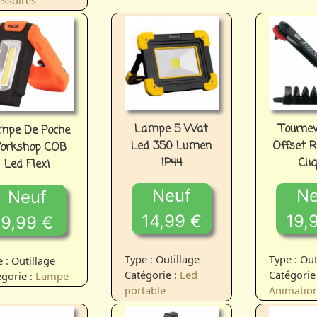
essoires
Tournev
Lampe 5 Wat
mpe De Poche
Offset R
Led 350 Lumen
orkshop COB
Cli
IP44
Led Flexi
Ne
Neuf
Neuf
19,
14,99 €
9,99 €
Type : Out
Type : Outillage
 : Outillage
Catégorie 
Catégorie :
Led
gorie :
Lampe
Animatio
portable