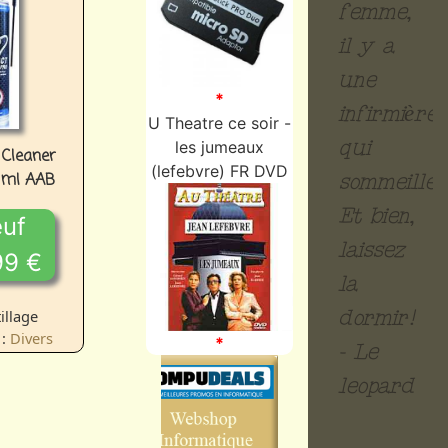
femme,
il y a
une
*
infirmière
U Theatre ce soir -
qui
les jumeaux
 Cleaner
(lefebvre) FR DVD
0ml AAB
sommeille...
Et bien,
uf
laissez
99 €
la
illage
dormir!
 :
Divers
*
- Le
leopard