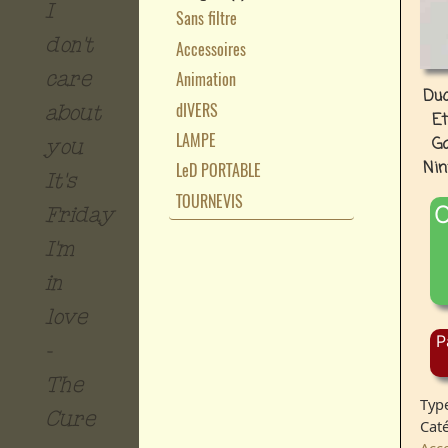
I
Sans filtre
don't
Accessoires
Animation
care
Duo
dIVERS
about
Et
LAMPE
G
you
Nin
LeD PORTABLE
It's
TOURNEVIS
O
Friday
I'm
in
love
P
-
The
Type
Cure
Caté