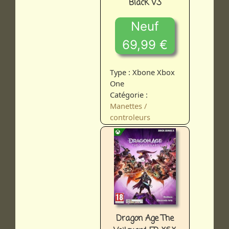
Black V3
Neuf
69,99 €
Type : Xbone Xbox
One
Catégorie :
Manettes /
controleurs
Dragon Age The