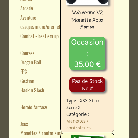
Arcade
Wolverine V2
Aventure
Manette Xbox
casque/micro/oreillette
Series
Combat - beat em up
Occasion
:
Courses
Dragon Ball
35.00 €
FPS
Gestion
Pas de Stock
Neuf
Hack n Slash
Type : XSX Xbox
Heroic fantasy
Serie X
Catégorie :
Manettes /
Jeux
controleurs
Manettes / controleurs