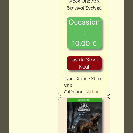
Xbox One Ark
Survival Evolved
Occasion
:
10.00 €
Pas de Stock
Neuf
Type : Xbone Xbox
One
Catégorie :
Action