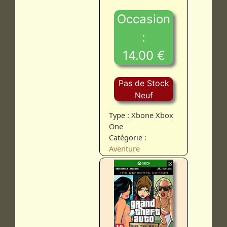
Occasion
:
14.00 €
Pas de Stock
Neuf
Type : Xbone Xbox
One
Catégorie :
Aventure