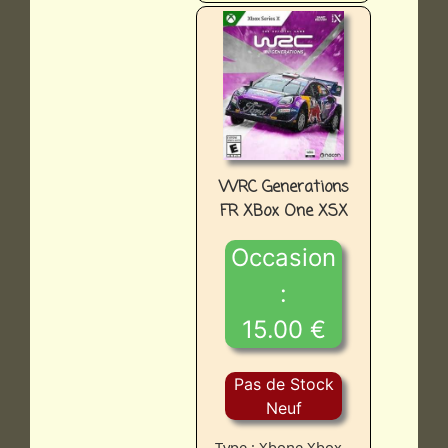
WRC Generations
FR XBox One XSX
Occasion
:
15.00 €
Pas de Stock
Neuf
Type : Xbone Xbox