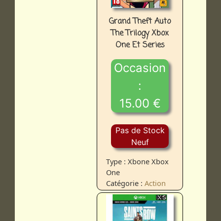
Grand Theft Auto
The Trilogy Xbox
One Et Series
Occasion
:
15.00 €
Pas de Stock
Neuf
Type : Xbone Xbox
One
Catégorie :
Action