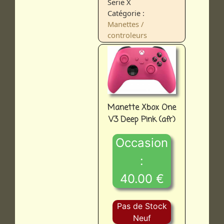
Serie X
Catégorie :
Manettes /
controleurs
Manette Xbox One
V3 Deep Pink (afr)
Occasion
:
40.00 €
Pas de Stock
Neuf