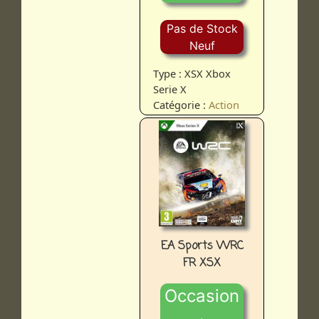
Pas de Stock
Neuf
Type : XSX Xbox
Serie X
Catégorie :
Action
EA Sports WRC
FR XSX
Occasion