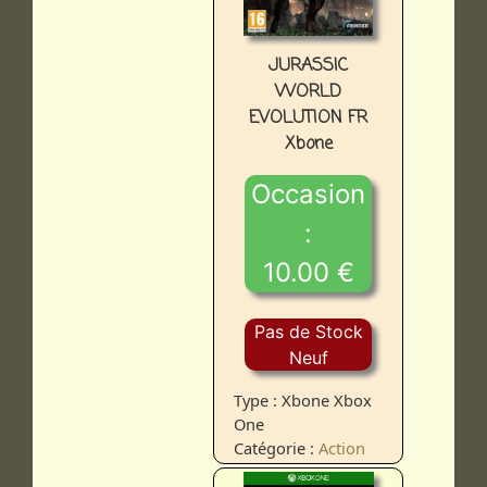
JURASSIC
WORLD
EVOLUTION FR
Xbone
Occasion
:
10.00 €
Pas de Stock
Neuf
Type : Xbone Xbox
One
Catégorie :
Action