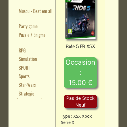
Musou - Beat em all
Party game
Puzzle / Enigme
Ride 5 FR XSX
RPG
Simulation
Occasion
SPORT
:
Sports
15.00 €
Star-Wars
Strategie
Pas de Stock
Neuf
Type : XSX Xbox
Serie X