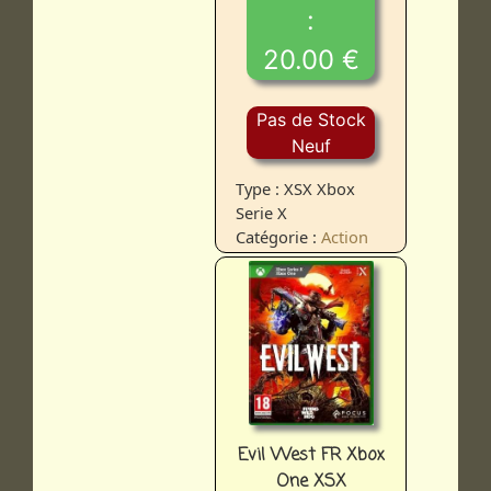
:
20.00 €
Pas de Stock
Neuf
Type : XSX Xbox
Serie X
Catégorie :
Action
Evil West FR Xbox
One XSX