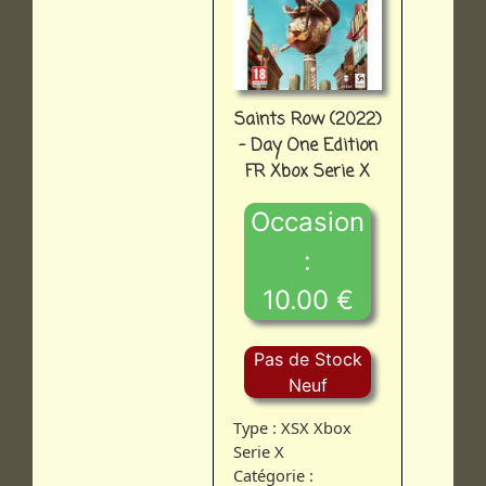
Saints Row (2022)
- Day One Edition
FR Xbox Serie X
Occasion
:
10.00 €
Pas de Stock
Neuf
Type : XSX Xbox
Serie X
Catégorie :