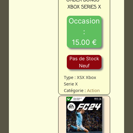
ORDER BONUS -
XBOX SERIES X
Occasion
:
15.00 €
Pas de Stock
Neuf
Type : XSX Xbox
Serie X
Catégorie :
Action