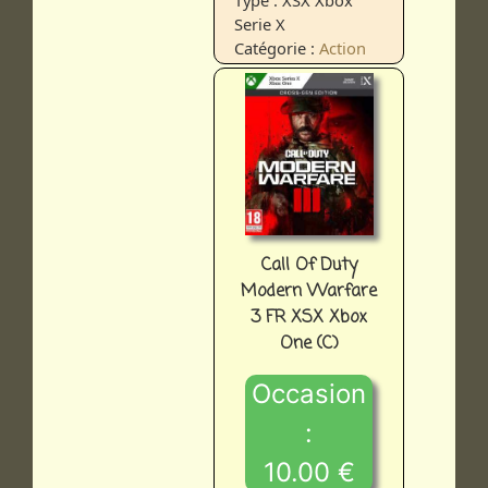
Serie X
Catégorie :
Action
Call Of Duty
Modern Warfare
3 FR XSX Xbox
One (C)
Occasion
:
10.00 €