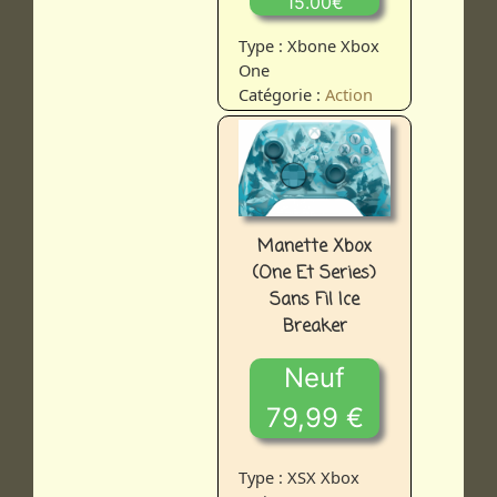
15.00€
Type : Xbone Xbox
One
Catégorie :
Action
Manette Xbox
(One Et Series)
Sans Fil Ice
Breaker
Neuf
79,99 €
Type : XSX Xbox