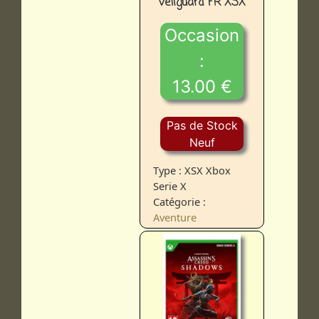
Veilguard FR XSX
Occasion
:
13.00 €
Pas de Stock
Neuf
Type : XSX Xbox
Serie X
Catégorie :
Aventure