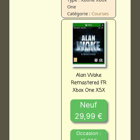
One
Catégorie :
Courses
Alan Wake
Remastered FR
Xbox One XSX
Neuf
29,99 €
Occasion :