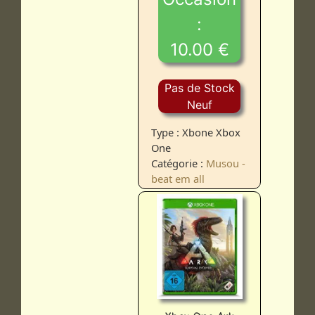
:
10.00 €
Pas de Stock
Neuf
Type : Xbone Xbox
One
Catégorie :
Musou -
beat em all