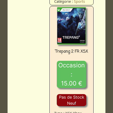
Catégorie :
Sports
Trepang 2 FR XSX
Occasion
:
15.00 €
Pas de Stock
Neuf
Type : XSX Xbox