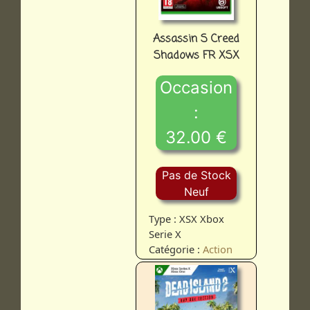
Assassin S Creed
Shadows FR XSX
Occasion
:
32.00 €
Pas de Stock
Neuf
Type : XSX Xbox
Serie X
Catégorie :
Action