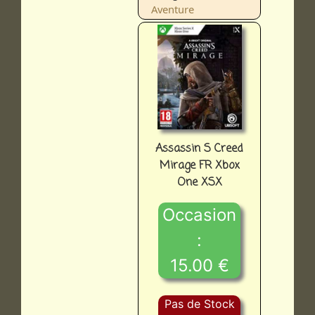
Aventure
Assassin S Creed
Mirage FR Xbox
One XSX
Occasion
:
15.00 €
Pas de Stock