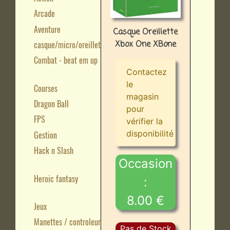
Arcade
Aventure
Casque Oreillette
Xbox One XBone
casque/micro/oreillette
Combat - beat em up
Contactez
le
Courses
magasin
Dragon Ball
pour
FPS
vérifier la
disponibilité
Gestion
Hack n Slash
Occasion
Heroic fantasy
:
8.00 €
Jeux
Manettes / controleurs
Pas de Stock