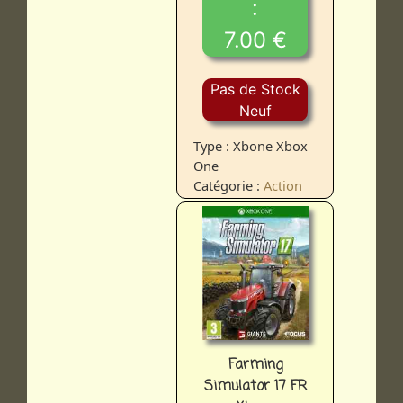
:
7.00 €
Pas de Stock
Neuf
Type : Xbone Xbox
One
Catégorie :
Action
Farming
Simulator 17 FR