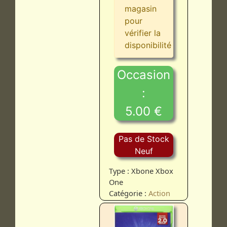
magasin
pour
vérifier la
disponibilité
Occasion
:
5.00 €
Pas de Stock
Neuf
Type : Xbone Xbox
One
Catégorie :
Action