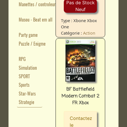
Pas de Stock
Manettes / controleurs
Neuf
Musou - Beat em all
Type : Xbone Xbox
One
Catégorie :
Action
Party game
Puzzle / Enigme
RPG
Simulation
SPORT
Sports
BF Battlefield
Star-Wars
Modern Combat 2
Strategie
FR Xbox
Contactez
le