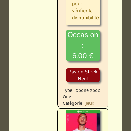
pour
vérifier la
disponibilité
Occasion
:
6.00 €
Pas de Stock
Neuf
Type : Xbone Xbox
One
Catégorie :
Jeux