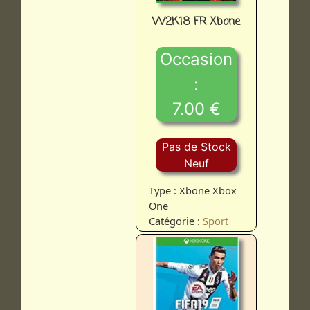
W2K18 FR Xbone
Occasion
:
7.00 €
Pas de Stock
Neuf
Type : Xbone Xbox
One
Catégorie :
Sport