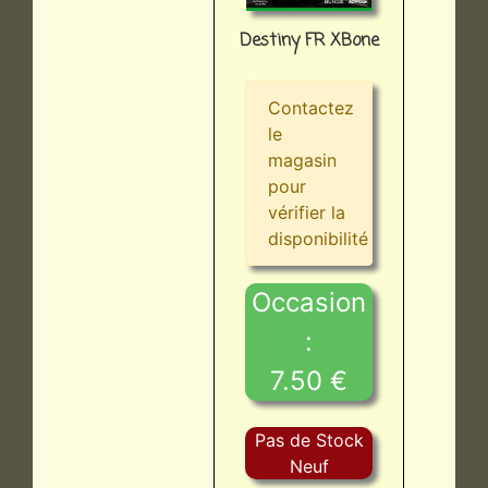
Destiny FR XBone
Contactez
le
magasin
pour
vérifier la
disponibilité
Occasion
:
7.50 €
Pas de Stock
Neuf