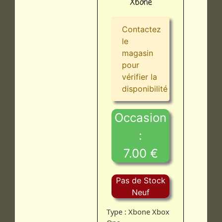
Xbone
Contactez
le
magasin
pour
vérifier la
disponibilité
Occasion
:
7.00 €
Pas de Stock
Neuf
Type : Xbone Xbox