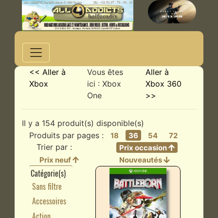
<< Aller à
Vous êtes
Aller à
Xbox
ici : Xbox
Xbox 360
One
>>
Il y a 154 produit(s) disponible(s)
Produits par pages :
18
36
54
72
Trier par :
Prix occasion
Prix neuf
Nouveautés
Catégorie(s)
Sans filtre
Accessoires
Action