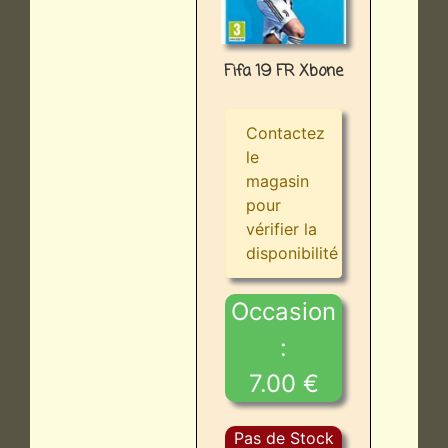
Fifa 19 FR Xbone
Contactez
le
magasin
pour
vérifier la
disponibilité
Occasion
:
7.00 €
Pas de Stock