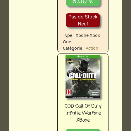
8.00 €
Pas de Stock
Neuf
Type : Xbone Xbox
One
Catégorie :
Action
COD Call Of Duty
Infinite Warfare
XBone