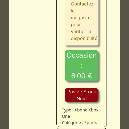
Contactez
le
magasin
pour
vérifier la
disponibilité
Occasion
:
6.00 €
Pas de Stock
Neuf
Type : Xbone Xbox
One
Catégorie :
Sports