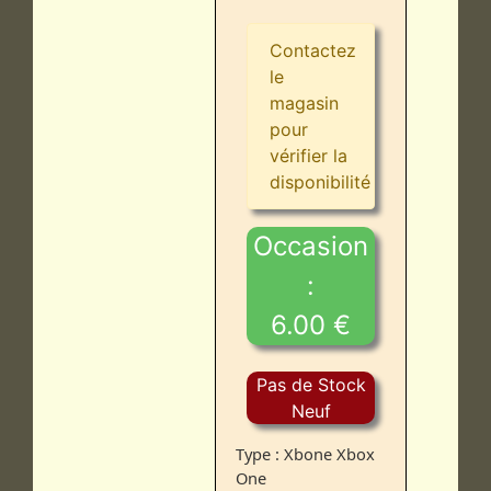
Contactez
le
magasin
pour
vérifier la
disponibilité
Occasion
:
6.00 €
Pas de Stock
Neuf
Type : Xbone Xbox
One