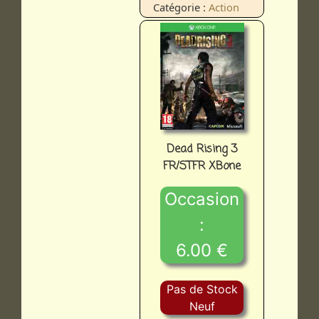
Catégorie :
Action
Dead Rising 3
FR/STFR XBone
Occasion
:
6.00 €
Pas de Stock
Neuf