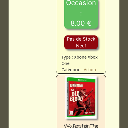
Occasion
:
8.00 €
Pas de Stock
Neuf
Type : Xbone Xbox
One
Catégorie :
Action
Wolfenstein The