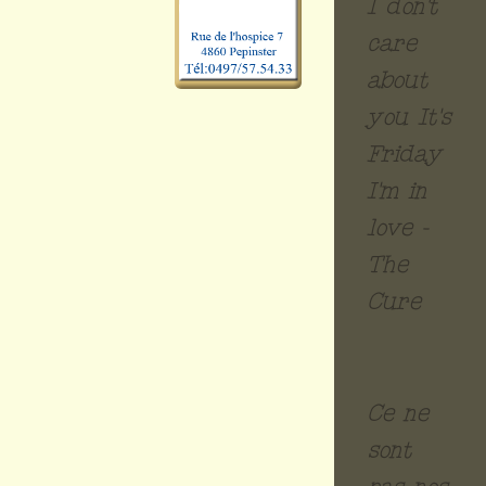
I don't
care
about
you It's
Friday
I'm in
love -
The
Cure
Ce ne
sont