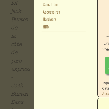
Ici
Sans filtre
jack
Accessoires
Hardware
Burton
HDMI
de
la
T
Uni
côte
Fre
de
porc
express!
-
Type
Jack
Caté
Acc
Burton
Dans