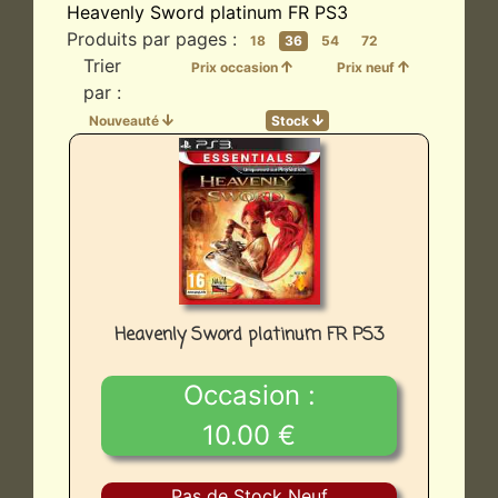
Heavenly Sword platinum FR PS3
Produits par pages :
18
36
54
72
Trier
Prix occasion
Prix neuf
par :
Nouveauté
Stock
Heavenly Sword platinum FR PS3
Occasion :
10.00 €
Pas de Stock Neuf