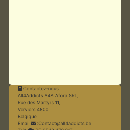
Contactez-nous
All4Addicts A4A Afora SRL,
Rue des Martyrs 11,
Verviers 4800
Belgique
Email
:
Contact@all4addicts.be