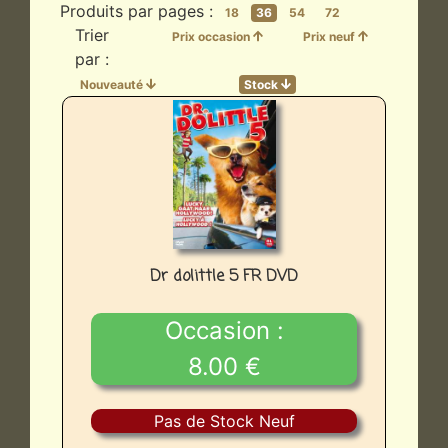
Produits par pages :
18
36
54
72
Trier
Prix occasion
Prix neuf
par :
Nouveauté
Stock
Dr dolittle 5 FR DVD
Occasion :
8.00 €
Pas de Stock Neuf