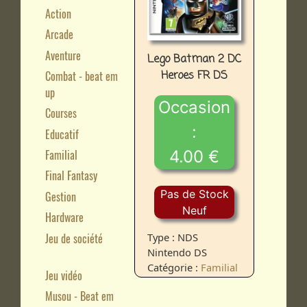
Action
Arcade
Aventure
Lego Batman 2 DC
Heroes FR DS
Combat - beat em
up
Occasion
Courses
:
Educatif
4.00 €
Familial
Final Fantasy
Pas de Stock
Gestion
Neuf
Hardware
Jeu de société
Type : NDS
Nintendo DS
Catégorie :
Familial
Jeu vidéo
Musou - Beat em