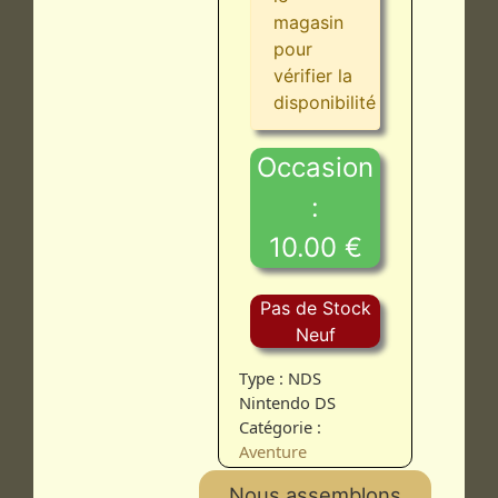
magasin
pour
vérifier la
disponibilité
Occasion
:
10.00 €
Pas de Stock
Neuf
Type : NDS
Nintendo DS
Catégorie :
Aventure
Nous assemblons