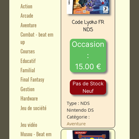
Action
Arcade
Code Lyoko FR
Aventure
NDS
Combat - beat em
up
Occasion
Courses
:
Educatif
15.00 €
Familial
Final Fantasy
Pas de Stock
Gestion
Neuf
Hardware
Type : NDS
Jeu de société
Nintendo DS
Catégorie :
Aventure
Jeu vidéo
Musou - Beat em