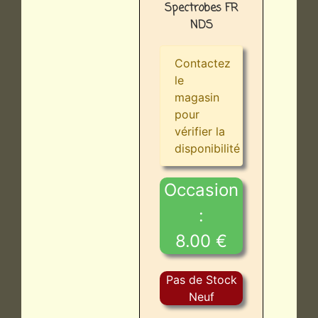
Spectrobes FR
NDS
Contactez
le
magasin
pour
vérifier la
disponibilité
Occasion
:
8.00 €
Pas de Stock
Neuf