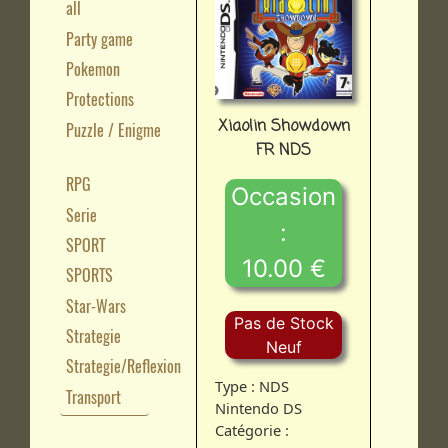
all
Party game
Pokemon
Protections
Xiaolin Showdown
Puzzle / Enigme
FR NDS
RPG
Occasion
Serie
:
SPORT
10.00 €
SPORTS
Star-Wars
Pas de Stock
Strategie
Neuf
Strategie/Reflexion
Type : NDS
Transport
Nintendo DS
Catégorie :