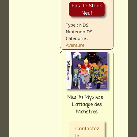
Pas de Stock
Neuf
Type : NDS
Nintendo DS
Catégorie :
Aventure
Martin Mystere -
L'attaque des
Monstres
Contactez
le