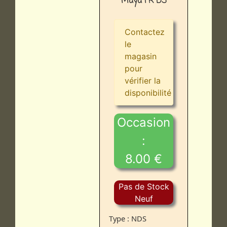
Maya FR DS
Contactez
le
magasin
pour
vérifier la
disponibilité
Occasion
:
8.00 €
Pas de Stock
Neuf
Type : NDS