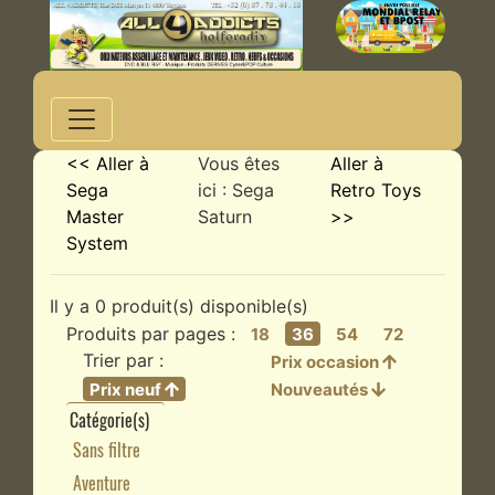
<< Aller à
Vous êtes
Aller à
Sega
ici : Sega
Retro Toys
Master
Saturn
>>
System
Il y a 0 produit(s) disponible(s)
Produits par pages :
18
36
54
72
Trier par :
Prix occasion
Prix neuf
Nouveautés
Catégorie(s)
Sans filtre
Aventure