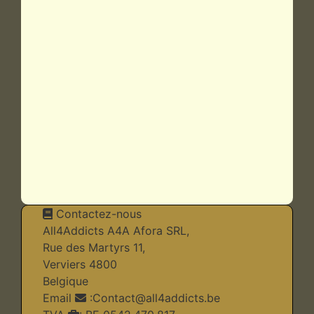
Contactez-nous
All4Addicts A4A Afora SRL,
Rue des Martyrs 11,
Verviers 4800
Belgique
Email
:
Contact@all4addicts.be