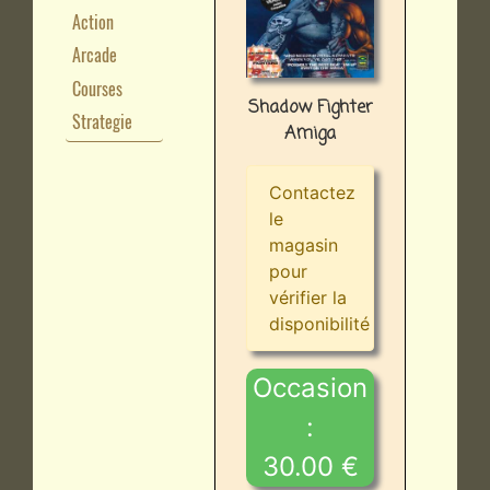
Action
Arcade
Courses
Shadow Fighter
Strategie
Amiga
Contactez
le
magasin
pour
vérifier la
disponibilité
Occasion
:
30.00 €