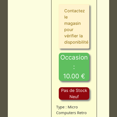
Contactez
le
magasin
pour
vérifier la
disponibilité
Occasion
:
10.00 €
Pas de Stock
Neuf
Type : Micro
Computers Retro