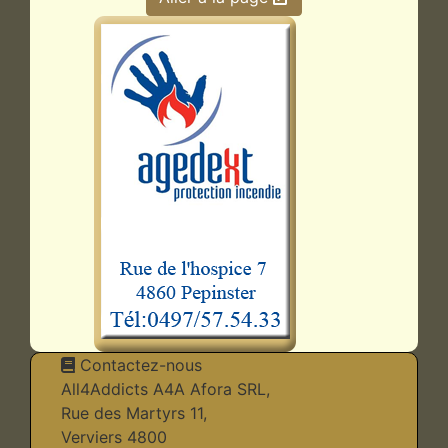
Contactez-nous
All4Addicts A4A Afora SRL,
Rue des Martyrs 11,
Verviers 4800