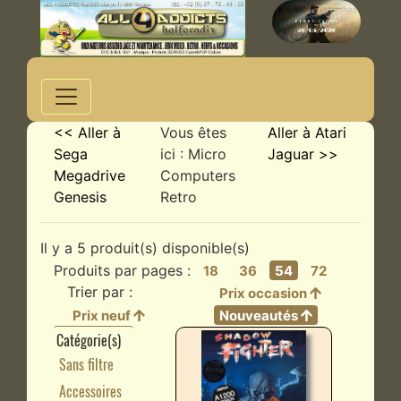
<< Aller à
Vous êtes
Aller à Atari
Sega
ici : Micro
Jaguar >>
Megadrive
Computers
Genesis
Retro
Il y a 5 produit(s) disponible(s)
Produits par pages :
18
36
54
72
Trier par :
Prix occasion
Prix neuf
Nouveautés
Catégorie(s)
Sans filtre
Accessoires