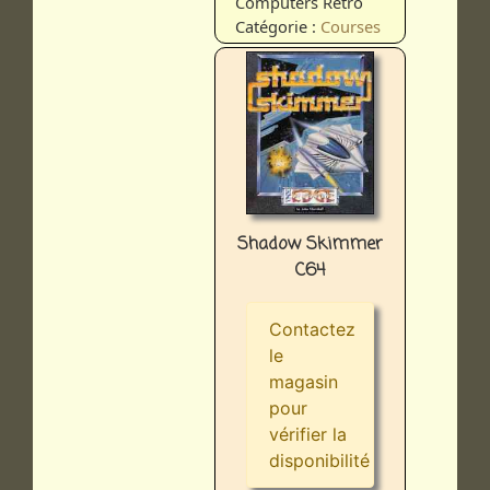
Computers Retro
Catégorie :
Courses
Shadow Skimmer
C64
Contactez
le
magasin
pour
vérifier la
disponibilité