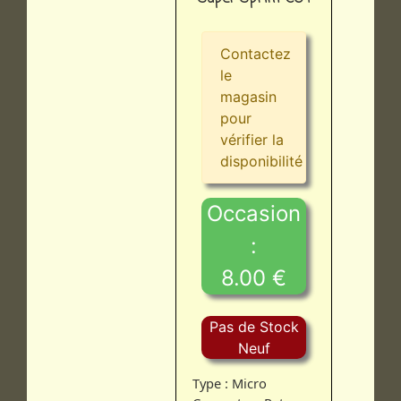
Contactez
le
magasin
pour
vérifier la
disponibilité
Occasion
:
8.00 €
Pas de Stock
Neuf
Type : Micro