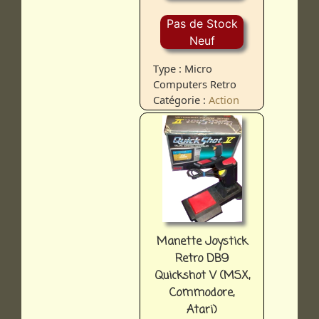
Pas de Stock
Neuf
Type : Micro
Computers Retro
Catégorie :
Action
Manette Joystick
Retro DB9
Quickshot V (MSX,
Commodore,
Atari)